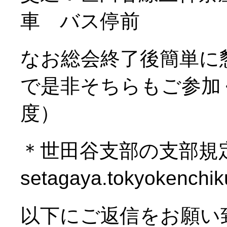
車 バス停前
なお総会終了後簡単に
で是非そちらもご参加く
度）
＊世田谷支部の支部規
setagaya.tokyoken
以下にご返信をお願い